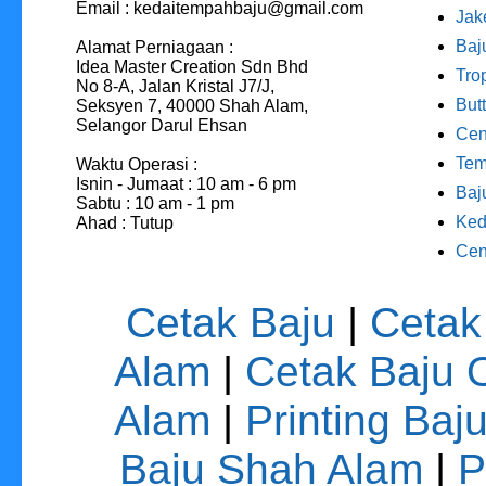
Email : kedaitempahbaju@gmail.com
Jak
Baj
Alamat Perniagaan :
Idea Master Creation Sdn Bhd
Tro
No 8-A, Jalan Kristal J7/J,
But
Seksyen 7, 40000 Shah Alam,
Selangor Darul Ehsan
Cen
Tem
Waktu Operasi :
Isnin - Jumaat : 10 am - 6 pm
Baj
Sabtu : 10 am - 1 pm
Ked
Ahad : Tutup
Cen
Cetak Baju
|
Cetak
Alam
|
Cetak Baju 
Alam
|
Printing Baj
Baju Shah Alam
|
P