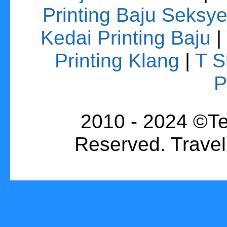
Printing Baju Seksy
Kedai Printing Baju
|
Printing Klang
|
T S
P
2010 - 2024 ©Te
Reserved. Trave