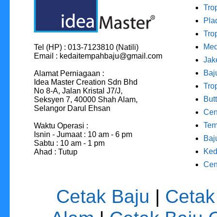
Tro
Pla
Tro
Med
Tel (HP) : 013-7123810 (Natili)
Email : kedaitempahbaju@gmail.com
Jak
Baj
Alamat Perniagaan :
Idea Master Creation Sdn Bhd
Tro
No 8-A, Jalan Kristal J7/J,
But
Seksyen 7, 40000 Shah Alam,
Selangor Darul Ehsan
Cen
Tem
Waktu Operasi :
Isnin - Jumaat : 10 am - 6 pm
Baj
Sabtu : 10 am - 1 pm
Ked
Ahad : Tutup
Cen
Cetak Baju
|
Cetak