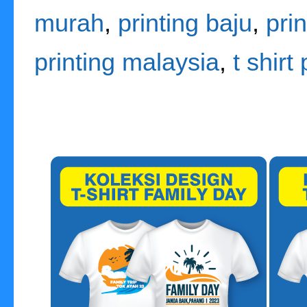
murah
,
printing baju
,
pri
printing malaysia
,
t shirt